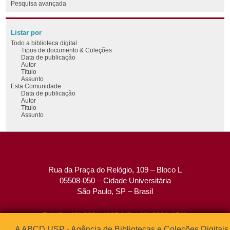
Pesquisa avançada
Listar por
Todo a biblioteca digital
Tipos de documento & Coleções
Data de publicação
Autor
Título
Assunto
Esta Comunidade
Data de publicação
Autor
Título
Assunto
Rua da Praça do Relógio, 109 – Bloco L
05508-050 – Cidade Universitária
São Paulo, SP – Brasil
Tel: (0xx11) 3091-4195 / (0xx11) 3091-1541
Fax: (0xx11) 3091-1567
A ABCD USP - Agência de Bibliotecas e Coleções Digitais