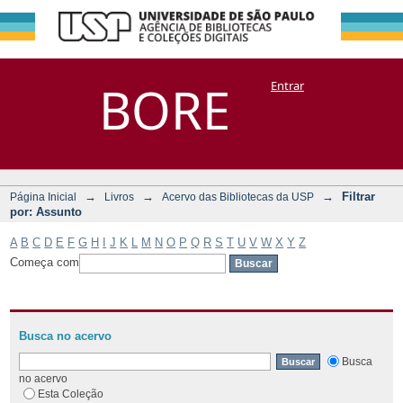
Filtrar por:
Repositório
BORE
Entrar
DSpace/Manakin + Corisco
Assunto
→
→
→
Filtrar
Página Inicial
Livros
Acervo das Bibliotecas da USP
por: Assunto
A
B
C
D
E
F
G
H
I
J
K
L
M
N
O
P
Q
R
S
T
U
V
W
X
Y
Z
Começa com
Busca no acervo
Busca
no acervo
Esta Coleção