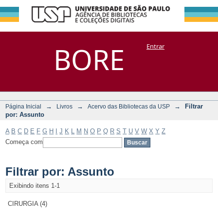
Filtrar por:
Repositório
BORE
Entrar
DSpace/Manakin + Corisco
Assunto
→
→
→
Filtrar
Página Inicial
Livros
Acervo das Bibliotecas da USP
por: Assunto
A
B
C
D
E
F
G
H
I
J
K
L
M
N
O
P
Q
R
S
T
U
V
W
X
Y
Z
Começa com
Filtrar por: Assunto
Exibindo itens 1-1
CIRURGIA (4)