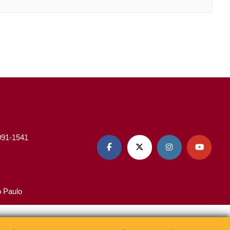
3091-1541




o Paulo