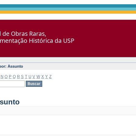
al de Obras Raras,
umentação Histórica da USP
 por: Assunto
N
O
P
Q
R
S
T
U
V
W
X
Y
Z
ssunto