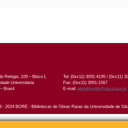
o Relógio, 109 – Bloco L
Tel: (0xx11) 3091-4195 / (0xx11) 
dade Universitária
Fax: (0xx11) 3091-1567
– Brasil
E-mail:
atendimento@abcd.usp.br
 - 2024 BORE - Bibliotecas de Obras Raras da Universidade de Sã