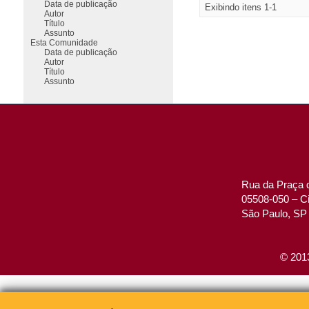
Data de publicação
Exibindo itens 1-1
Autor
Título
Assunto
Esta Comunidade
Data de publicação
Autor
Título
Assunto
Rua da Praça d
05508-050 – Ci
São Paulo, SP 
© 2013