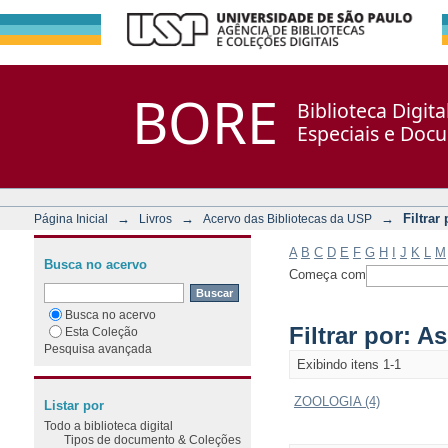
Filtrar por: Assunto
Repositório DSpace/Manakin + Corisco
BORE
Biblioteca Digit
Especiais e Doc
→
→
→
Filtrar
Página Inicial
Livros
Acervo das Bibliotecas da USP
A
B
C
D
E
F
G
H
I
J
K
L
M
Busca no acervo
Começa com
Busca no acervo
Filtrar por: A
Esta Coleção
Pesquisa avançada
Exibindo itens 1-1
ZOOLOGIA (4)
Listar por
Todo a biblioteca digital
Tipos de documento & Coleções