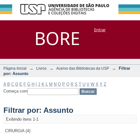
Filtrar por:
Repositório
BORE
Entrar
DSpace/Manakin + Corisco
Assunto
→
→
→
Filtrar
Página Inicial
Livros
Acervo das Bibliotecas da USP
por: Assunto
A
B
C
D
E
F
G
H
I
J
K
L
M
N
O
P
Q
R
S
T
U
V
W
X
Y
Z
Começa com
Filtrar por: Assunto
Exibindo itens 1-1
CIRURGIA (4)