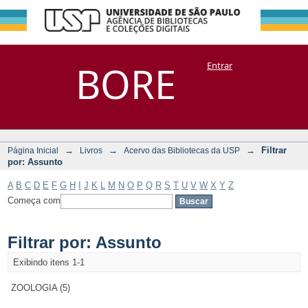
Filtrar por:
Repositório
BORE
Entrar
DSpace/Manakin + Corisco
Assunto
→
→
→
Filtrar
Página Inicial
Livros
Acervo das Bibliotecas da USP
por: Assunto
A
B
C
D
E
F
G
H
I
J
K
L
M
N
O
P
Q
R
S
T
U
V
W
X
Y
Z
Começa com
Filtrar por: Assunto
Exibindo itens 1-1
ZOOLOGIA (5)