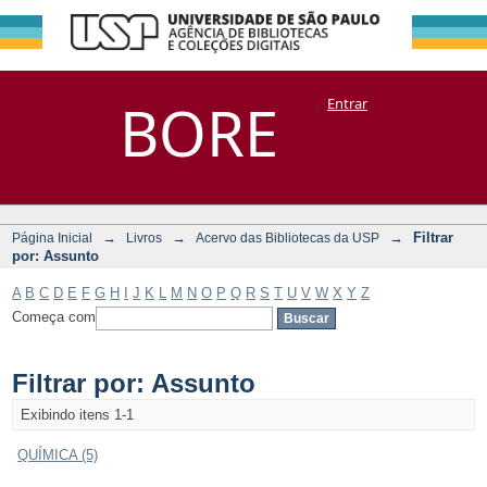
Filtrar por:
Repositório
BORE
Entrar
DSpace/Manakin + Corisco
Assunto
→
→
→
Filtrar
Página Inicial
Livros
Acervo das Bibliotecas da USP
por: Assunto
A
B
C
D
E
F
G
H
I
J
K
L
M
N
O
P
Q
R
S
T
U
V
W
X
Y
Z
Começa com
Filtrar por: Assunto
Exibindo itens 1-1
QUÍMICA (5)