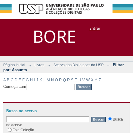
Filtrar por:
Repositório
BORE
Entrar
DSpace/Manakin + Corisco
Assunto
→
→
→
Filtrar
Página Inicial
Livros
Acervo das Bibliotecas da USP
por: Assunto
A
B
C
D
E
F
G
H
I
J
K
L
M
N
O
P
Q
R
S
T
U
V
W
X
Y
Z
Começa com
Busca no acervo
Busca
no acervo
Esta Coleção