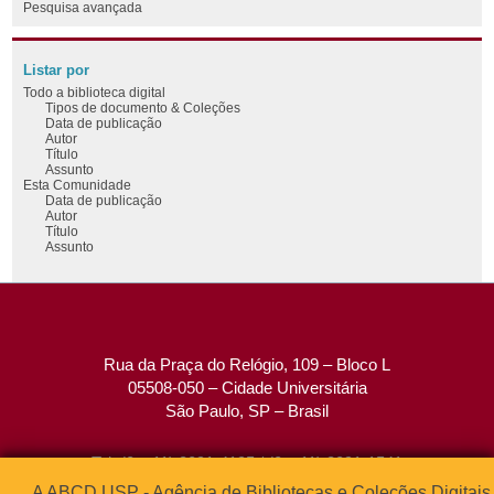
Pesquisa avançada
Listar por
Todo a biblioteca digital
Tipos de documento & Coleções
Data de publicação
Autor
Título
Assunto
Esta Comunidade
Data de publicação
Autor
Título
Assunto
Rua da Praça do Relógio, 109 – Bloco L
05508-050 – Cidade Universitária
São Paulo, SP – Brasil
Tel: (0xx11) 3091-4195 / (0xx11) 3091-1541
Fax: (0xx11) 3091-1567
A ABCD USP - Agência de Bibliotecas e Coleções Digitais