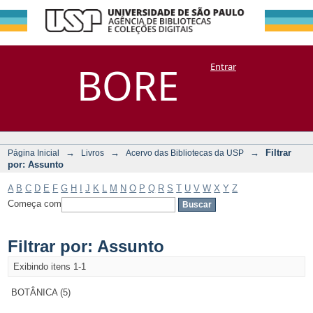
Filtrar por:
Repositório
BORE
Entrar
DSpace/Manakin + Corisco
Assunto
→
→
→
Filtrar
Página Inicial
Livros
Acervo das Bibliotecas da USP
por: Assunto
A
B
C
D
E
F
G
H
I
J
K
L
M
N
O
P
Q
R
S
T
U
V
W
X
Y
Z
Começa com
Filtrar por: Assunto
Exibindo itens 1-1
BOTÂNICA (5)