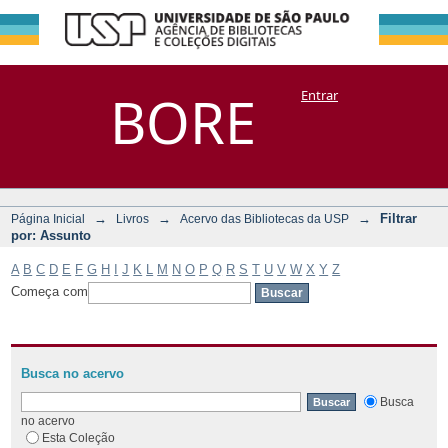
Filtrar por:
Repositório
BORE
Entrar
DSpace/Manakin + Corisco
Assunto
→
→
→
Filtrar
Página Inicial
Livros
Acervo das Bibliotecas da USP
por: Assunto
A
B
C
D
E
F
G
H
I
J
K
L
M
N
O
P
Q
R
S
T
U
V
W
X
Y
Z
Começa com
Busca no acervo
Busca
no acervo
Esta Coleção