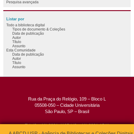
Pesquisa avançada
Listar por
Todo a biblioteca digital
Tipos de documento & Coleções
Data de publicação
Autor
Título
Assunto
Esta Comunidade
Data de publicação
Autor
Título
Assunto
Rua da Praça do Relógio, 109 – Bloco L
05508-050 – Cidade Universitária
São Paulo, SP – Brasil
Tel: (0xx11) 3091-4195 / (0xx11) 3091-1541
Fax: (0xx11) 3091-1567
A ABCD USP - Agência de Bibliotecas e Coleções Digitais