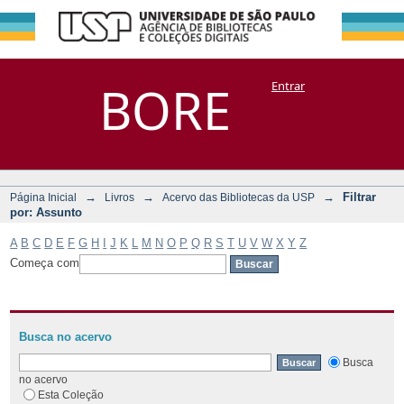
Filtrar por:
Repositório
BORE
Entrar
DSpace/Manakin + Corisco
Assunto
→
→
→
Filtrar
Página Inicial
Livros
Acervo das Bibliotecas da USP
por: Assunto
A
B
C
D
E
F
G
H
I
J
K
L
M
N
O
P
Q
R
S
T
U
V
W
X
Y
Z
Começa com
Busca no acervo
Busca
no acervo
Esta Coleção