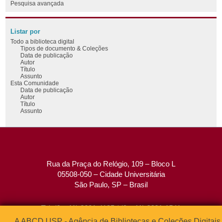
Pesquisa avançada
Listar por
Todo a biblioteca digital
Tipos de documento & Coleções
Data de publicação
Autor
Título
Assunto
Esta Comunidade
Data de publicação
Autor
Título
Assunto
Rua da Praça do Relógio, 109 – Bloco L
05508-050 – Cidade Universitária
São Paulo, SP – Brasil
Tel: (0xx11) 3091-4195 / (0xx11) 3091-1541
Fax: (0xx11) 3091-1567
A ABCD USP - Agência de Bibliotecas e Coleções Digitais