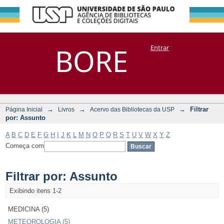
Filtrar por:
Repositório
BORE
Entrar
DSpace/Manakin + Corisco
Assunto
→
→
→
Filtrar
Página Inicial
Livros
Acervo das Bibliotecas da USP
por: Assunto
A
B
C
D
E
F
G
H
I
J
K
L
M
N
O
P
Q
R
S
T
U
V
W
X
Y
Z
Começa com
Filtrar por: Assunto
Exibindo itens 1-2
MEDICINA (5)
METEOROLOGIA (5)