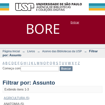
Filtrar por:
Repositório
BORE
Entrar
DSpace/Manakin + Corisco
Assunto
→
→
→
Filtrar
Página Inicial
Livros
Acervo das Bibliotecas da USP
por: Assunto
A
B
C
D
E
F
G
H
I
J
K
L
M
N
O
P
Q
R
S
T
U
V
W
X
Y
Z
Começa com
Filtrar por: Assunto
Exibindo itens 1-3
AGRICULTURA (5)
ANATOMIA (5)