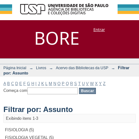
Filtrar por:
Repositório
BORE
Entrar
DSpace/Manakin + Corisco
Assunto
→
→
→
Filtrar
Página Inicial
Livros
Acervo das Bibliotecas da USP
por: Assunto
A
B
C
D
E
F
G
H
I
J
K
L
M
N
O
P
Q
R
S
T
U
V
W
X
Y
Z
Começa com
Filtrar por: Assunto
Exibindo itens 1-3
FISIOLOGIA (5)
FISIOLOGIA VEGETAL (5)