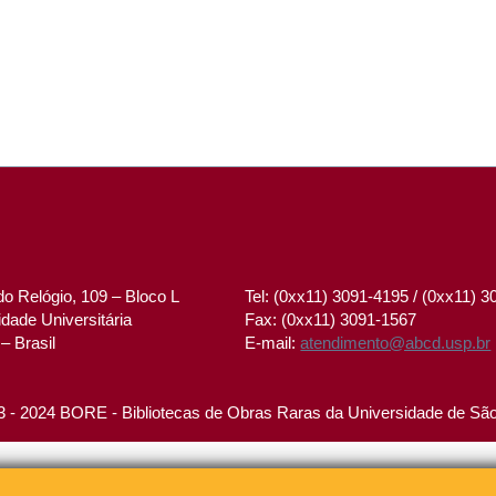
o Relógio, 109 – Bloco L
Tel: (0xx11) 3091-4195 / (0xx11) 
dade Universitária
Fax: (0xx11) 3091-1567
– Brasil
E-mail:
atendimento@abcd.usp.br
 - 2024 BORE - Bibliotecas de Obras Raras da Universidade de Sã