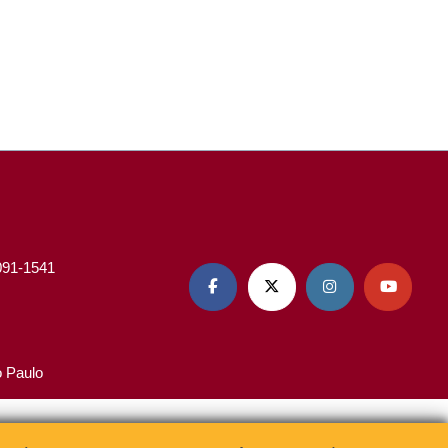
3091-1541




o Paulo