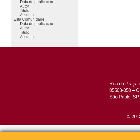
Data de publicação
Autor
Título
Assunto
Esta Comunidade
Data de publicação
Autor
Título
Assunto
Rua da Praça d
05508-050 – Ci
São Paulo, SP 
© 2013