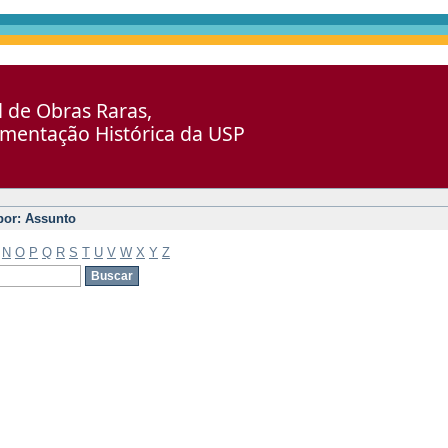
al de Obras Raras,
umentação Histórica da USP
 por: Assunto
N
O
P
Q
R
S
T
U
V
W
X
Y
Z