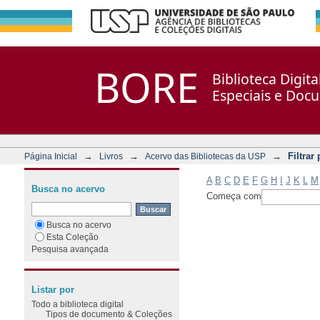
Filtrar por: Assunto
Repositório DSpace/Manakin + Corisco
BORE
Biblioteca Digit
Especiais e Doc
→
→
→
Filtrar
Página Inicial
Livros
Acervo das Bibliotecas da USP
A
B
C
D
E
F
G
H
I
J
K
L
M
Busca no acervo
Começa com
Busca no acervo
Esta Coleção
Pesquisa avançada
Listar por
Todo a biblioteca digital
Tipos de documento & Coleções