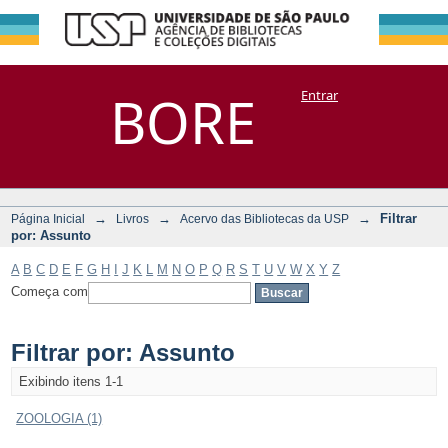
Filtrar por:
Repositório
BORE
Entrar
DSpace/Manakin + Corisco
Assunto
→
→
→
Filtrar
Página Inicial
Livros
Acervo das Bibliotecas da USP
por: Assunto
A
B
C
D
E
F
G
H
I
J
K
L
M
N
O
P
Q
R
S
T
U
V
W
X
Y
Z
Começa com
Filtrar por: Assunto
Exibindo itens 1-1
ZOOLOGIA (1)