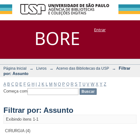
Filtrar por:
Repositório
BORE
Entrar
DSpace/Manakin + Corisco
Assunto
→
→
→
Filtrar
Página Inicial
Livros
Acervo das Bibliotecas da USP
por: Assunto
A
B
C
D
E
F
G
H
I
J
K
L
M
N
O
P
Q
R
S
T
U
V
W
X
Y
Z
Começa com
Filtrar por: Assunto
Exibindo itens 1-1
CIRURGIA (4)