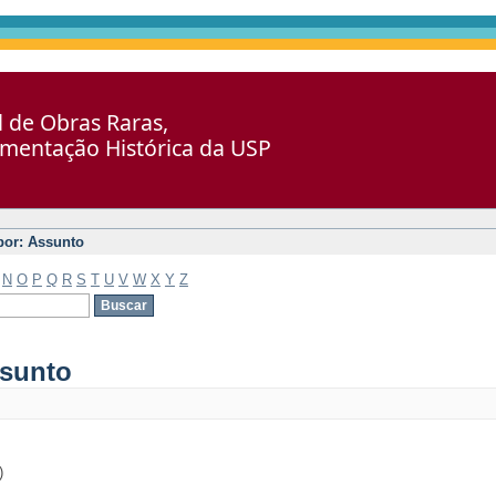
al de Obras Raras,
umentação Histórica da USP
 por: Assunto
N
O
P
Q
R
S
T
U
V
W
X
Y
Z
ssunto
)