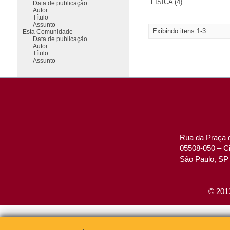
FÍSICA (4)
Data de publicação
Autor
Título
Assunto
Exibindo itens 1-3
Esta Comunidade
Data de publicação
Autor
Título
Assunto
Rua da Praça d
05508-050 – Ci
São Paulo, SP 
© 2013