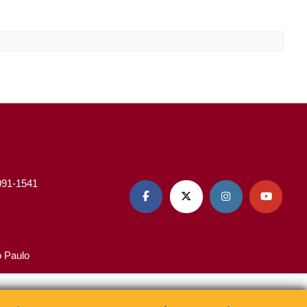
3091-1541




o Paulo