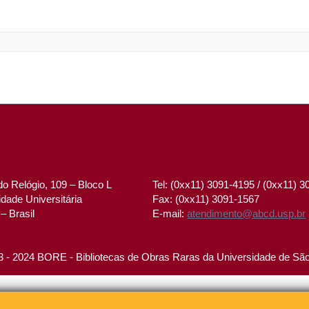
o Relógio, 109 – Bloco L
Tel: (0xx11) 3091-4195 / (0xx11) 
dade Universitária
Fax: (0xx11) 3091-1567
– Brasil
E-mail:
atendimento@abcd.usp.br
 - 2024 BORE - Bibliotecas de Obras Raras da Universidade de Sã