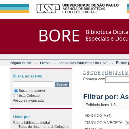
Filtrar por: Assunto
Repositório DSpace/Manakin + Corisco
BORE
Biblioteca Digit
Especiais e Doc
→
→
→
Filtrar
Página Inicial
Livros
Acervo das Bibliotecas da USP
A
B
C
D
E
F
G
H
I
J
K
L
M
Busca no acervo
Começa com
Busca no acervo
Filtrar por: A
Esta Coleção
Pesquisa avançada
Exibindo itens 1-3
FISIOLOGIA (4)
Listar por
Todo a biblioteca digital
FISIOLOGIA VEGETAL (4
Tipos de documento & Coleções