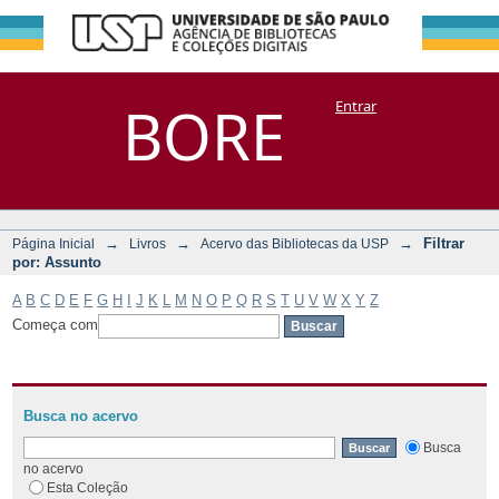
Filtrar por:
Repositório
BORE
Entrar
DSpace/Manakin + Corisco
Assunto
→
→
→
Filtrar
Página Inicial
Livros
Acervo das Bibliotecas da USP
por: Assunto
A
B
C
D
E
F
G
H
I
J
K
L
M
N
O
P
Q
R
S
T
U
V
W
X
Y
Z
Começa com
Busca no acervo
Busca
no acervo
Esta Coleção