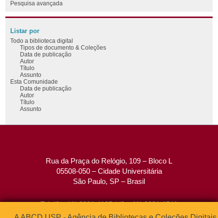
Pesquisa avançada
Listar por
Todo a biblioteca digital
Tipos de documento & Coleções
Data de publicação
Autor
Título
Assunto
Esta Comunidade
Data de publicação
Autor
Título
Assunto
Rua da Praça do Relógio, 109 – Bloco L
05508-050 – Cidade Universitária
São Paulo, SP – Brasil
Tel: (0xx11) 3091-4195 / (0xx11) 3091-1541
Fax: (0xx11) 3091-1567
A ABCD USP - Agência de Bibliotecas e Coleções Digitais