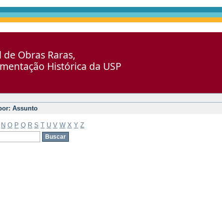
al de Obras Raras,
umentação Histórica da USP
 por: Assunto
N
O
P
Q
R
S
T
U
V
W
X
Y
Z