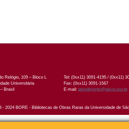
o Relógio, 109 – Bloco L
Tel: (0xx11) 3091-4195 / (0xx11) 
dade Universitária
Fax: (0xx11) 3091-1567
– Brasil
E-mail:
atendimento@abcd.usp.br
 - 2024 BORE - Bibliotecas de Obras Raras da Universidade de Sã