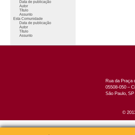
Data de publicação
Autor
Título
Assunto
Esta Comunidade
Data de publicação
Autor
Título
Assunto
Rua da Praça d
05508-050 – Ci
São Paulo, SP 
© 2013