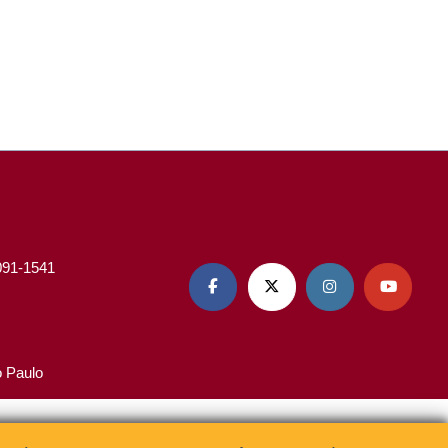
3091-1541




o Paulo