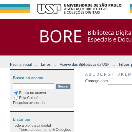
Filtrar por: Assunto
Repositório DSpace/Manakin + Corisco
BORE
Biblioteca Digit
Especiais e Doc
→
→
→
Filtrar
Página Inicial
Livros
Acervo das Bibliotecas da USP
A
B
C
D
E
F
G
H
I
J
K
L
M
Busca no acervo
Começa com
Busca no acervo
Esta Coleção
Pesquisa avançada
Listar por
Todo a biblioteca digital
Tipos de documento & Coleções