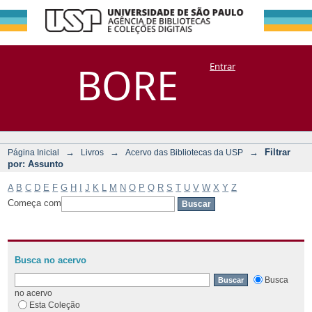
Filtrar por:
Repositório
BORE
Entrar
DSpace/Manakin + Corisco
Assunto
→
→
→
Filtrar
Página Inicial
Livros
Acervo das Bibliotecas da USP
por: Assunto
A
B
C
D
E
F
G
H
I
J
K
L
M
N
O
P
Q
R
S
T
U
V
W
X
Y
Z
Começa com
Busca no acervo
Busca
no acervo
Esta Coleção