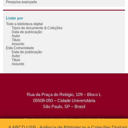
Pesquisa avançada
Listar por
Todo a biblioteca digital
Tipos de documento & Coleções
Data de publicação
Autor
Título
Assunto
Esta Comunidade
Data de publicação
Autor
Título
Assunto
Rua da Praça do Relógio, 109 – Bloco L
05508-050 – Cidade Universitária
São Paulo, SP – Brasil
Tel: (0xx11) 3091-4195 / (0xx11) 3091-1541
Fax: (0xx11) 3091-1567
A ABCD USP - Agência de Bibliotecas e Coleções Digitais