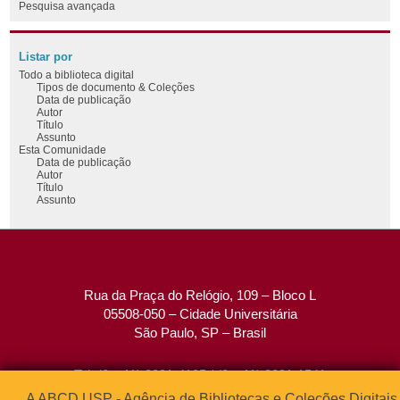
Pesquisa avançada
Listar por
Todo a biblioteca digital
Tipos de documento & Coleções
Data de publicação
Autor
Título
Assunto
Esta Comunidade
Data de publicação
Autor
Título
Assunto
Rua da Praça do Relógio, 109 – Bloco L
05508-050 – Cidade Universitária
São Paulo, SP – Brasil
Tel: (0xx11) 3091-4195 / (0xx11) 3091-1541
Fax: (0xx11) 3091-1567
A ABCD USP - Agência de Bibliotecas e Coleções Digitais