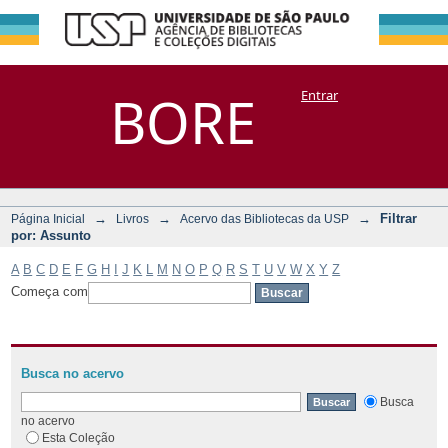
Filtrar por:
Repositório
BORE
Entrar
DSpace/Manakin + Corisco
Assunto
→
→
→
Filtrar
Página Inicial
Livros
Acervo das Bibliotecas da USP
por: Assunto
A
B
C
D
E
F
G
H
I
J
K
L
M
N
O
P
Q
R
S
T
U
V
W
X
Y
Z
Começa com
Busca no acervo
Busca
no acervo
Esta Coleção