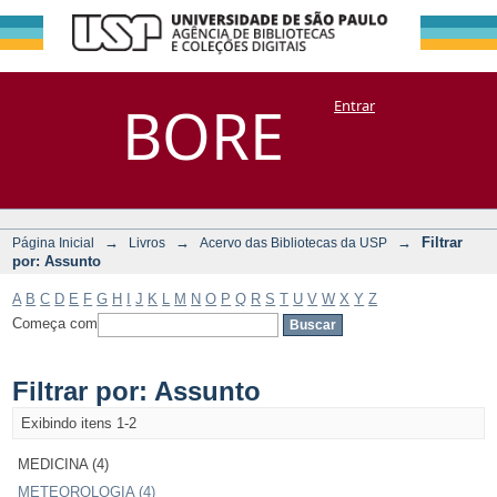
Filtrar por:
Repositório
BORE
Entrar
DSpace/Manakin + Corisco
Assunto
→
→
→
Filtrar
Página Inicial
Livros
Acervo das Bibliotecas da USP
por: Assunto
A
B
C
D
E
F
G
H
I
J
K
L
M
N
O
P
Q
R
S
T
U
V
W
X
Y
Z
Começa com
Filtrar por: Assunto
Exibindo itens 1-2
MEDICINA (4)
METEOROLOGIA (4)