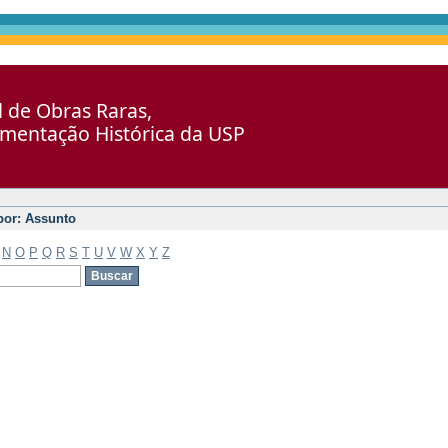
al de Obras Raras,
umentação Histórica da USP
 por: Assunto
N
O
P
Q
R
S
T
U
V
W
X
Y
Z