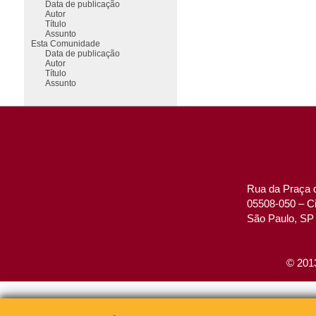
Data de publicação
Autor
Título
Assunto
Esta Comunidade
Data de publicação
Autor
Título
Assunto
Rua da Praça d
05508-050 – Ci
São Paulo, SP 
© 2013