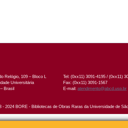
o Relógio, 109 – Bloco L
Tel: (0xx11) 3091-4195 / (0xx11) 
dade Universitária
Fax: (0xx11) 3091-1567
– Brasil
E-mail:
atendimento@abcd.usp.br
 - 2024 BORE - Bibliotecas de Obras Raras da Universidade de Sã