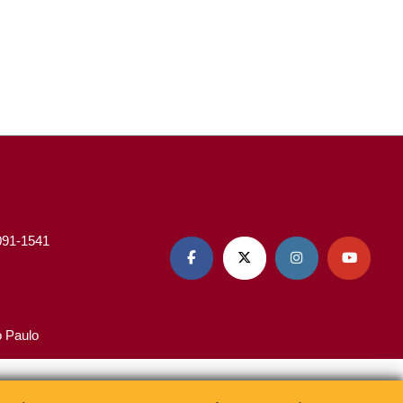
3091-1541




o Paulo