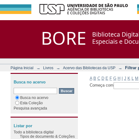
Filtrar por: Assunto
Repositório DSpace/Manakin + Corisco
BORE
Biblioteca Digit
Especiais e Doc
→
→
→
Filtrar
Página Inicial
Livros
Acervo das Bibliotecas da USP
A
B
C
D
E
F
G
H
I
J
K
L
M
Busca no acervo
Começa com
Busca no acervo
Esta Coleção
Pesquisa avançada
Listar por
Todo a biblioteca digital
Tipos de documento & Coleções