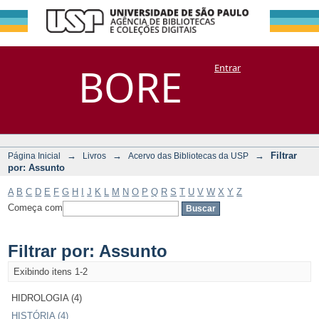
Filtrar por:
Repositório
BORE
Entrar
DSpace/Manakin + Corisco
Assunto
→
→
→
Filtrar
Página Inicial
Livros
Acervo das Bibliotecas da USP
por: Assunto
A
B
C
D
E
F
G
H
I
J
K
L
M
N
O
P
Q
R
S
T
U
V
W
X
Y
Z
Começa com
Filtrar por: Assunto
Exibindo itens 1-2
HIDROLOGIA (4)
HISTÓRIA (4)