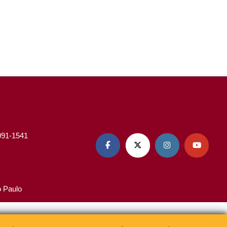
3091-1541




o Paulo