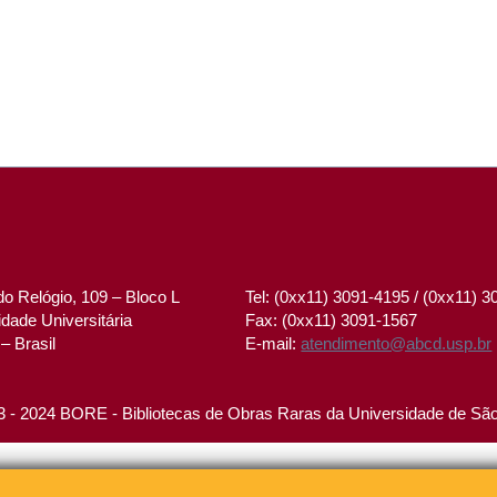
o Relógio, 109 – Bloco L
Tel: (0xx11) 3091-4195 / (0xx11) 
dade Universitária
Fax: (0xx11) 3091-1567
– Brasil
E-mail:
atendimento@abcd.usp.br
 - 2024 BORE - Bibliotecas de Obras Raras da Universidade de Sã