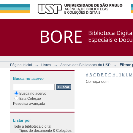
Filtrar por: Assunto
Repositório DSpace/Manakin + Corisco
BORE
Biblioteca Digit
Especiais e Doc
→
→
→
Filtrar
Página Inicial
Livros
Acervo das Bibliotecas da USP
A
B
C
D
E
F
G
H
I
J
K
L
M
Busca no acervo
Começa com
Busca no acervo
Esta Coleção
Pesquisa avançada
Listar por
Todo a biblioteca digital
Tipos de documento & Coleções