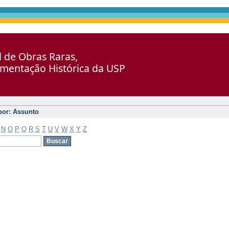
al de Obras Raras,
umentação Histórica da USP
 por: Assunto
N
O
P
Q
R
S
T
U
V
W
X
Y
Z