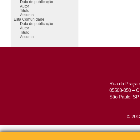
Data de publicação
Autor
Título
Assunto
Esta Comunidade
Data de publicação
Autor
Título
Assunto
Rua da Praça d
05508-050 – Ci
São Paulo, SP 
© 2013