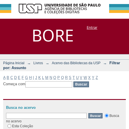
Filtrar por:
Repositório
BORE
Entrar
DSpace/Manakin + Corisco
Assunto
→
→
→
Filtrar
Página Inicial
Livros
Acervo das Bibliotecas da USP
por: Assunto
A
B
C
D
E
F
G
H
I
J
K
L
M
N
O
P
Q
R
S
T
U
V
W
X
Y
Z
Começa com
Busca no acervo
Busca
no acervo
Esta Coleção