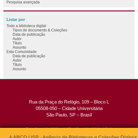
Pesquisa avançada
Listar por
Todo a biblioteca digital
Tipos de documento & Coleções
Data de publicação
Autor
Título
Assunto
Esta Comunidade
Data de publicação
Autor
Título
Assunto
Rua da Praça do Relógio, 109 – Bloco L
05508-050 – Cidade Universitária
São Paulo, SP – Brasil
Tel: (0xx11) 3091-4195 / (0xx11) 3091-1541
Fax: (0xx11) 3091-1567
A ABCD USP - Agência de Bibliotecas e Coleções Digitais