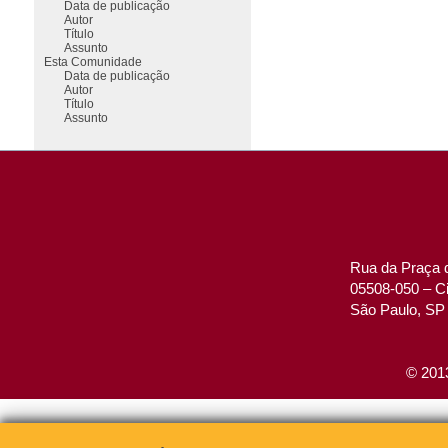
Data de publicação
Autor
Título
Assunto
Esta Comunidade
Data de publicação
Autor
Título
Assunto
Rua da Praça d
05508-050 – Ci
São Paulo, SP 
© 2013