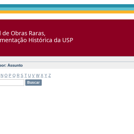
al de Obras Raras,
umentação Histórica da USP
 por: Assunto
N
O
P
Q
R
S
T
U
V
W
X
Y
Z