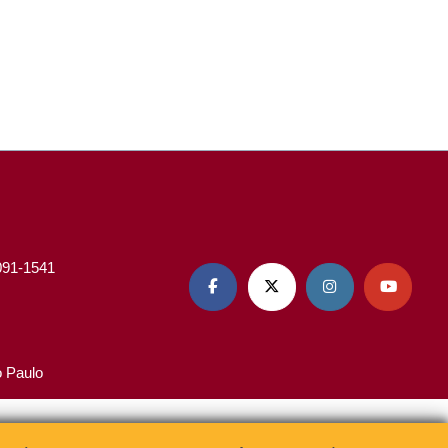
3091-1541




o Paulo