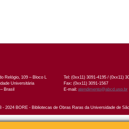
o Relógio, 109 – Bloco L
Tel: (0xx11) 3091-4195 / (0xx11) 
dade Universitária
Fax: (0xx11) 3091-1567
– Brasil
E-mail:
atendimento@abcd.usp.br
 - 2024 BORE - Bibliotecas de Obras Raras da Universidade de Sã