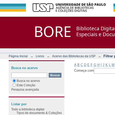
Filtrar por: Assunto
Repositório DSpace/Manakin + Corisco
BORE
Biblioteca Digit
Especiais e Doc
→
→
→
Filtrar
Página Inicial
Livros
Acervo das Bibliotecas da USP
A
B
C
D
E
F
G
H
I
J
K
L
M
Busca no acervo
Começa com
Busca no acervo
Esta Coleção
Pesquisa avançada
Listar por
Todo a biblioteca digital
Tipos de documento & Coleções