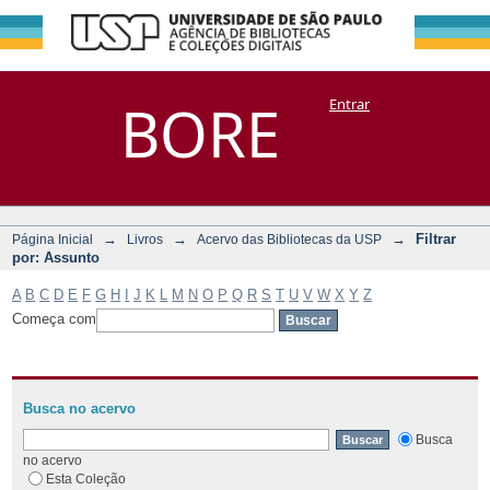
Filtrar por:
Repositório
BORE
Entrar
DSpace/Manakin + Corisco
Assunto
→
→
→
Filtrar
Página Inicial
Livros
Acervo das Bibliotecas da USP
por: Assunto
A
B
C
D
E
F
G
H
I
J
K
L
M
N
O
P
Q
R
S
T
U
V
W
X
Y
Z
Começa com
Busca no acervo
Busca
no acervo
Esta Coleção