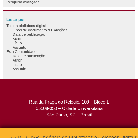
Pesquisa avançada
Listar por
Todo a biblioteca digital
Tipos de documento & Coleções
Data de publicação
Autor
Título
Assunto
Esta Comunidade
Data de publicação
Autor
Título
Assunto
Rua da Praça do Relógio, 109 – Bloco L
05508-050 – Cidade Universitária
São Paulo, SP – Brasil
Tel: (0xx11) 3091-4195 / (0xx11) 3091-1541
Fax: (0xx11) 3091-1567
A ABCD USP - Agência de Bibliotecas e Coleções Digitais