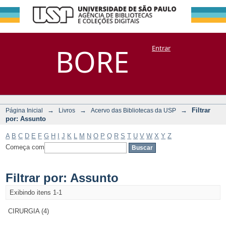
Filtrar por:
Repositório
BORE
Entrar
DSpace/Manakin + Corisco
Assunto
→
→
→
Filtrar
Página Inicial
Livros
Acervo das Bibliotecas da USP
por: Assunto
A
B
C
D
E
F
G
H
I
J
K
L
M
N
O
P
Q
R
S
T
U
V
W
X
Y
Z
Começa com
Filtrar por: Assunto
Exibindo itens 1-1
CIRURGIA (4)