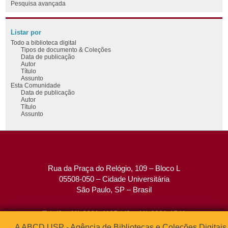
Pesquisa avançada
Listar por
Todo a biblioteca digital
Tipos de documento & Coleções
Data de publicação
Autor
Título
Assunto
Esta Comunidade
Data de publicação
Autor
Título
Assunto
Rua da Praça do Relógio, 109 – Bloco L
05508-050 – Cidade Universitária
São Paulo, SP – Brasil
Tel: (0xx11) 3091-4195 / (0xx11) 3091-1541
Fax: (0xx11) 3091-1567
A ABCD USP - Agência de Bibliotecas e Coleções Digitais