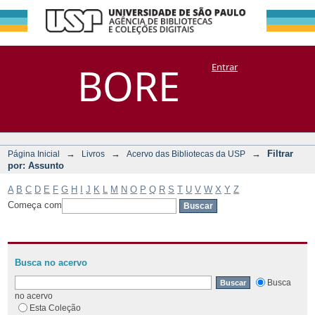
Filtrar por:
Repositório
BORE
Entrar
DSpace/Manakin + Corisco
Assunto
→
→
→
Filtrar
Página Inicial
Livros
Acervo das Bibliotecas da USP
por: Assunto
A
B
C
D
E
F
G
H
I
J
K
L
M
N
O
P
Q
R
S
T
U
V
W
X
Y
Z
Começa com
Busca no acervo
Busca
no acervo
Esta Coleção