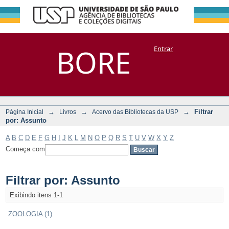
Filtrar por:
Repositório
BORE
Entrar
DSpace/Manakin + Corisco
Assunto
→
→
→
Filtrar
Página Inicial
Livros
Acervo das Bibliotecas da USP
por: Assunto
A
B
C
D
E
F
G
H
I
J
K
L
M
N
O
P
Q
R
S
T
U
V
W
X
Y
Z
Começa com
Filtrar por: Assunto
Exibindo itens 1-1
ZOOLOGIA (1)