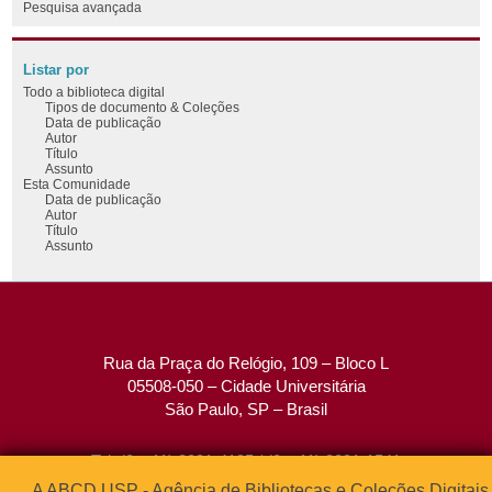
Pesquisa avançada
Listar por
Todo a biblioteca digital
Tipos de documento & Coleções
Data de publicação
Autor
Título
Assunto
Esta Comunidade
Data de publicação
Autor
Título
Assunto
Rua da Praça do Relógio, 109 – Bloco L
05508-050 – Cidade Universitária
São Paulo, SP – Brasil
Tel: (0xx11) 3091-4195 / (0xx11) 3091-1541
Fax: (0xx11) 3091-1567
A ABCD USP - Agência de Bibliotecas e Coleções Digitais