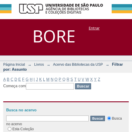
Filtrar por:
Repositório
BORE
Entrar
DSpace/Manakin + Corisco
Assunto
→
→
→
Filtrar
Página Inicial
Livros
Acervo das Bibliotecas da USP
por: Assunto
A
B
C
D
E
F
G
H
I
J
K
L
M
N
O
P
Q
R
S
T
U
V
W
X
Y
Z
Começa com
Busca no acervo
Busca
no acervo
Esta Coleção