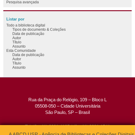
Pesquisa avançada
Listar por
Todo a biblioteca digital
Tipos de documento & Coleções
Data de publicação
Autor
Título
Assunto
Esta Comunidade
Data de publicação
Autor
Título
Assunto
Rua da Praça do Relógio, 109 – Bloco L
05508-050 – Cidade Universitária
São Paulo, SP – Brasil
Tel: (0xx11) 3091-4195 / (0xx11) 3091-1541
Fax: (0xx11) 3091-1567
A ABCD USP - Agência de Bibliotecas e Coleções Digitais