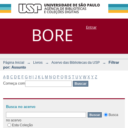
Filtrar por:
Repositório
BORE
Entrar
DSpace/Manakin + Corisco
Assunto
→
→
→
Filtrar
Página Inicial
Livros
Acervo das Bibliotecas da USP
por: Assunto
A
B
C
D
E
F
G
H
I
J
K
L
M
N
O
P
Q
R
S
T
U
V
W
X
Y
Z
Começa com
Busca no acervo
Busca
no acervo
Esta Coleção