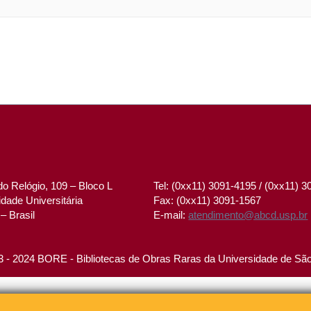
o Relógio, 109 – Bloco L
Tel: (0xx11) 3091-4195 / (0xx11) 
dade Universitária
Fax: (0xx11) 3091-1567
– Brasil
E-mail:
atendimento@abcd.usp.br
 - 2024 BORE - Bibliotecas de Obras Raras da Universidade de Sã