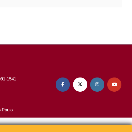
3091-1541




o Paulo