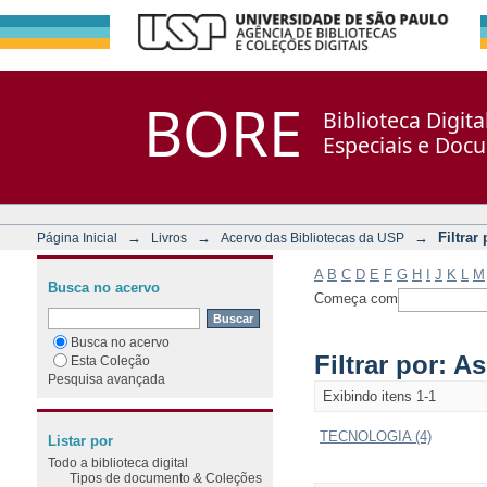
Filtrar por: Assunto
Repositório DSpace/Manakin + Corisco
BORE
Biblioteca Digit
Especiais e Doc
→
→
→
Filtrar
Página Inicial
Livros
Acervo das Bibliotecas da USP
A
B
C
D
E
F
G
H
I
J
K
L
M
Busca no acervo
Começa com
Busca no acervo
Filtrar por: A
Esta Coleção
Pesquisa avançada
Exibindo itens 1-1
TECNOLOGIA (4)
Listar por
Todo a biblioteca digital
Tipos de documento & Coleções