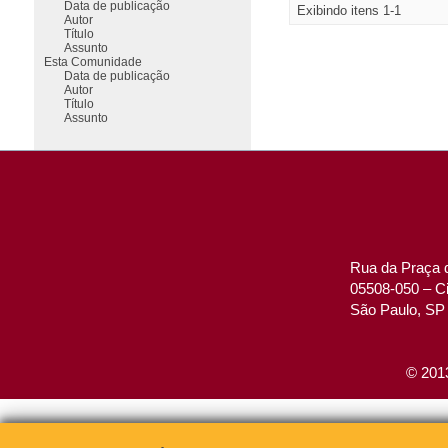
Data de publicação
Exibindo itens 1-1
Autor
Título
Assunto
Esta Comunidade
Data de publicação
Autor
Título
Assunto
Rua da Praça d
05508-050 – Ci
São Paulo, SP 
© 2013