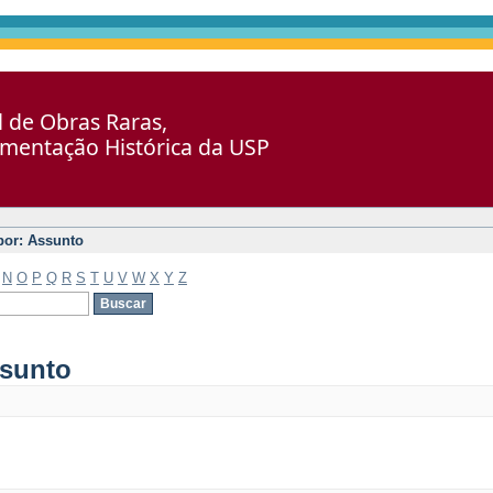
al de Obras Raras,
umentação Histórica da USP
 por: Assunto
N
O
P
Q
R
S
T
U
V
W
X
Y
Z
ssunto