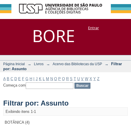
Filtrar por:
Repositório
BORE
Entrar
DSpace/Manakin + Corisco
Assunto
→
→
→
Filtrar
Página Inicial
Livros
Acervo das Bibliotecas da USP
por: Assunto
A
B
C
D
E
F
G
H
I
J
K
L
M
N
O
P
Q
R
S
T
U
V
W
X
Y
Z
Começa com
Filtrar por: Assunto
Exibindo itens 1-1
BOTÂNICA (4)