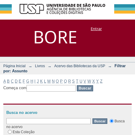
Filtrar por:
Repositório
BORE
Entrar
DSpace/Manakin + Corisco
Assunto
→
→
→
Filtrar
Página Inicial
Livros
Acervo das Bibliotecas da USP
por: Assunto
A
B
C
D
E
F
G
H
I
J
K
L
M
N
O
P
Q
R
S
T
U
V
W
X
Y
Z
Começa com
Busca no acervo
Busca
no acervo
Esta Coleção