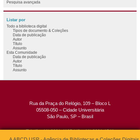
Pesquisa avançada
Listar por
Todo a biblioteca digital
Tipos de documento & Coleções
Data de publicação
Autor
Título
Assunto
Esta Comunidade
Data de publicação
Autor
Título
Assunto
Rua da Praça do Relógio, 109 – Bloco L
05508-050 – Cidade Universitária
São Paulo, SP – Brasil
Tel: (0xx11) 3091-4195 / (0xx11) 3091-1541
Fax: (0xx11) 3091-1567
A ABCD USP - Agência de Bibliotecas e Coleções Digitais