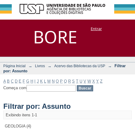
Filtrar por:
Repositório
BORE
Entrar
DSpace/Manakin + Corisco
Assunto
→
→
→
Filtrar
Página Inicial
Livros
Acervo das Bibliotecas da USP
por: Assunto
A
B
C
D
E
F
G
H
I
J
K
L
M
N
O
P
Q
R
S
T
U
V
W
X
Y
Z
Começa com
Filtrar por: Assunto
Exibindo itens 1-1
GEOLOGIA (4)