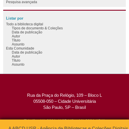
Pesquisa avançada
Listar por
Todo a biblioteca digital
Tipos de documento & Coleções
Data de publicação
Autor
Título
Assunto
Esta Comunidade
Data de publicação
Autor
Título
Assunto
Rua da Praça do Relógio, 109 – Bloco L
05508-050 – Cidade Universitária
São Paulo, SP – Brasil
Tel: (0xx11) 3091-4195 / (0xx11) 3091-1541
Fax: (0xx11) 3091-1567
A ABCD USP - Agência de Bibliotecas e Coleções Digitais