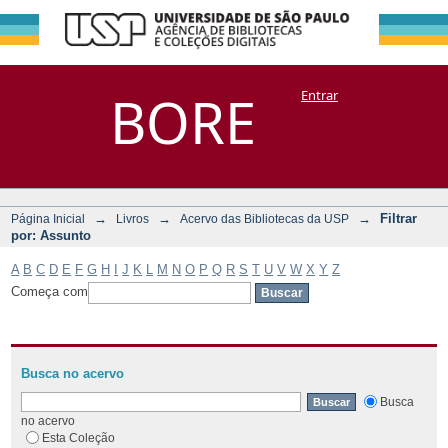
Filtrar por:
Repositório
BORE
Entrar
DSpace/Manakin + Corisco
Assunto
→
→
→
Filtrar
Página Inicial
Livros
Acervo das Bibliotecas da USP
por: Assunto
A
B
C
D
E
F
G
H
I
J
K
L
M
N
O
P
Q
R
S
T
U
V
W
X
Y
Z
Começa com
Busca no acervo
Busca
no acervo
Esta Coleção