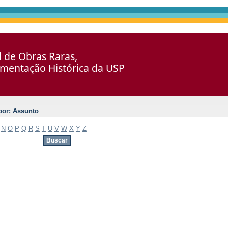
al de Obras Raras,
umentação Histórica da USP
 por: Assunto
N
O
P
Q
R
S
T
U
V
W
X
Y
Z