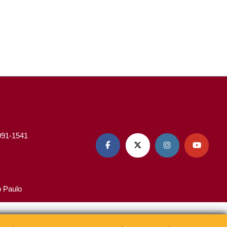
3091-1541




o Paulo