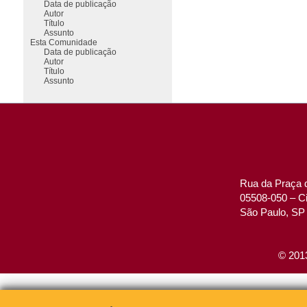
Data de publicação
Autor
Título
Assunto
Esta Comunidade
Data de publicação
Autor
Título
Assunto
Rua da Praça d
05508-050 – Ci
São Paulo, SP 
© 2013