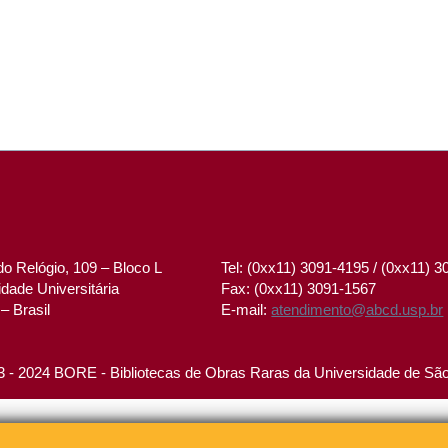
o Relógio, 109 – Bloco L
Tel: (0xx11) 3091-4195 / (0xx11) 
dade Universitária
Fax: (0xx11) 3091-1567
– Brasil
E-mail:
atendimento@abcd.usp.br
 - 2024 BORE - Bibliotecas de Obras Raras da Universidade de Sã