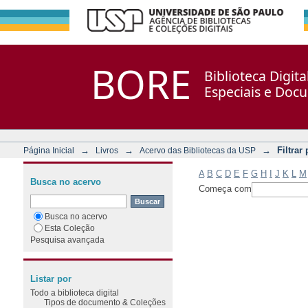
Filtrar por: Assunto
Repositório DSpace/Manakin + Corisco
BORE
Biblioteca Digit
Especiais e Doc
→
→
→
Filtrar
Página Inicial
Livros
Acervo das Bibliotecas da USP
A
B
C
D
E
F
G
H
I
J
K
L
M
Busca no acervo
Começa com
Busca no acervo
Esta Coleção
Pesquisa avançada
Listar por
Todo a biblioteca digital
Tipos de documento & Coleções