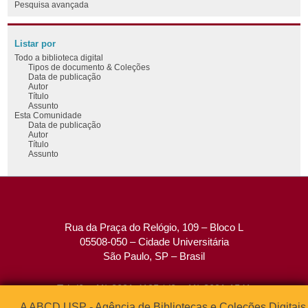
Pesquisa avançada
Listar por
Todo a biblioteca digital
Tipos de documento & Coleções
Data de publicação
Autor
Título
Assunto
Esta Comunidade
Data de publicação
Autor
Título
Assunto
Rua da Praça do Relógio, 109 – Bloco L
05508-050 – Cidade Universitária
São Paulo, SP – Brasil
Tel: (0xx11) 3091-4195 / (0xx11) 3091-1541
Fax: (0xx11) 3091-1567
A ABCD USP - Agência de Bibliotecas e Coleções Digitais