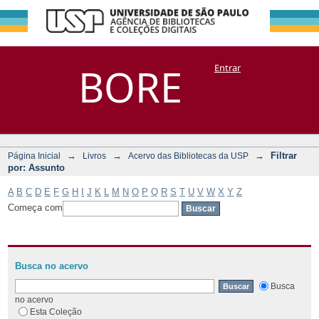
Filtrar por:
Repositório
BORE
Entrar
DSpace/Manakin + Corisco
Assunto
→
→
→
Filtrar
Página Inicial
Livros
Acervo das Bibliotecas da USP
por: Assunto
A
B
C
D
E
F
G
H
I
J
K
L
M
N
O
P
Q
R
S
T
U
V
W
X
Y
Z
Começa com
Busca no acervo
Busca
no acervo
Esta Coleção