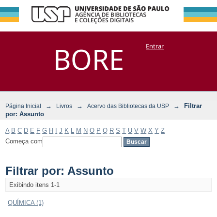
Filtrar por:
Repositório
BORE
Entrar
DSpace/Manakin + Corisco
Assunto
→
→
→
Filtrar
Página Inicial
Livros
Acervo das Bibliotecas da USP
por: Assunto
A
B
C
D
E
F
G
H
I
J
K
L
M
N
O
P
Q
R
S
T
U
V
W
X
Y
Z
Começa com
Filtrar por: Assunto
Exibindo itens 1-1
QUÍMICA (1)