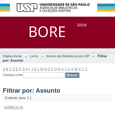
Filtrar por:
Repositório
BORE
Entrar
DSpace/Manakin + Corisco
Assunto
→
→
→
Filtrar
Página Inicial
Livros
Acervo das Bibliotecas da USP
por: Assunto
A
B
C
D
E
F
G
H
I
J
K
L
M
N
O
P
Q
R
S
T
U
V
W
X
Y
Z
Começa com
Filtrar por: Assunto
Exibindo itens 1-1
QUÍMICA (4)