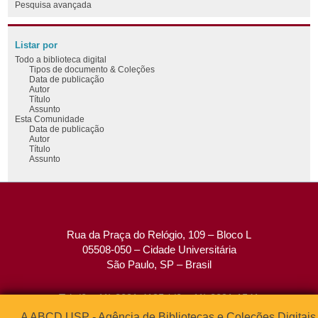
Pesquisa avançada
Listar por
Todo a biblioteca digital
Tipos de documento & Coleções
Data de publicação
Autor
Título
Assunto
Esta Comunidade
Data de publicação
Autor
Título
Assunto
Rua da Praça do Relógio, 109 – Bloco L
05508-050 – Cidade Universitária
São Paulo, SP – Brasil
Tel: (0xx11) 3091-4195 / (0xx11) 3091-1541
Fax: (0xx11) 3091-1567
A ABCD USP - Agência de Bibliotecas e Coleções Digitais