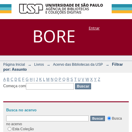
Filtrar por:
Repositório
BORE
Entrar
DSpace/Manakin + Corisco
Assunto
→
→
→
Filtrar
Página Inicial
Livros
Acervo das Bibliotecas da USP
por: Assunto
A
B
C
D
E
F
G
H
I
J
K
L
M
N
O
P
Q
R
S
T
U
V
W
X
Y
Z
Começa com
Busca no acervo
Busca
no acervo
Esta Coleção