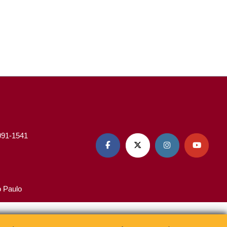
3091-1541




o Paulo