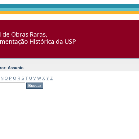
al de Obras Raras,
umentação Histórica da USP
 por: Assunto
N
O
P
Q
R
S
T
U
V
W
X
Y
Z