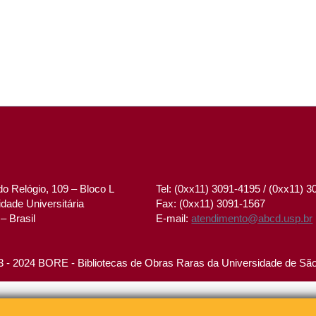
o Relógio, 109 – Bloco L
Tel: (0xx11) 3091-4195 / (0xx11) 
dade Universitária
Fax: (0xx11) 3091-1567
– Brasil
E-mail:
atendimento@abcd.usp.br
 - 2024 BORE - Bibliotecas de Obras Raras da Universidade de Sã