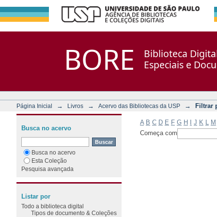
Filtrar por: Assunto
Repositório DSpace/Manakin + Corisco
BORE
Biblioteca Digit
Especiais e Doc
→
→
→
Filtrar
Página Inicial
Livros
Acervo das Bibliotecas da USP
A
B
C
D
E
F
G
H
I
J
K
L
M
Busca no acervo
Começa com
Busca no acervo
Esta Coleção
Pesquisa avançada
Listar por
Todo a biblioteca digital
Tipos de documento & Coleções