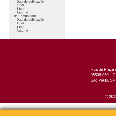
Data de publicação
Autor
Título
Assunto
Esta Comunidade
Data de publicação
Autor
Título
Assunto
Rua da Praça d
05508-050 – Ci
São Paulo, SP 
© 2013