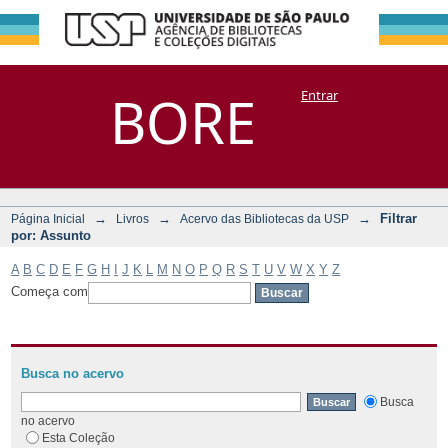
Filtrar por:
Repositório
BORE
Entrar
DSpace/Manakin + Corisco
Assunto
→
→
→
Filtrar
Página Inicial
Livros
Acervo das Bibliotecas da USP
por: Assunto
A
B
C
D
E
F
G
H
I
J
K
L
M
N
O
P
Q
R
S
T
U
V
W
X
Y
Z
Começa com
Busca no acervo
Busca
no acervo
Esta Coleção