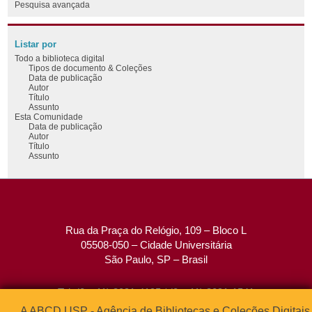
Pesquisa avançada
Listar por
Todo a biblioteca digital
Tipos de documento & Coleções
Data de publicação
Autor
Título
Assunto
Esta Comunidade
Data de publicação
Autor
Título
Assunto
Rua da Praça do Relógio, 109 – Bloco L
05508-050 – Cidade Universitária
São Paulo, SP – Brasil
Tel: (0xx11) 3091-4195 / (0xx11) 3091-1541
Fax: (0xx11) 3091-1567
A ABCD USP - Agência de Bibliotecas e Coleções Digitais