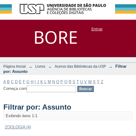
Filtrar por:
Repositório
BORE
Entrar
DSpace/Manakin + Corisco
Assunto
→
→
→
Filtrar
Página Inicial
Livros
Acervo das Bibliotecas da USP
por: Assunto
A
B
C
D
E
F
G
H
I
J
K
L
M
N
O
P
Q
R
S
T
U
V
W
X
Y
Z
Começa com
Filtrar por: Assunto
Exibindo itens 1-1
ZOOLOGIA (4)