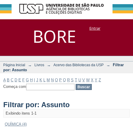
Filtrar por:
Repositório
BORE
Entrar
DSpace/Manakin + Corisco
Assunto
→
→
→
Filtrar
Página Inicial
Livros
Acervo das Bibliotecas da USP
por: Assunto
A
B
C
D
E
F
G
H
I
J
K
L
M
N
O
P
Q
R
S
T
U
V
W
X
Y
Z
Começa com
Filtrar por: Assunto
Exibindo itens 1-1
QUÍMICA (4)