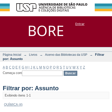
Filtrar por:
Repositório
BORE
Entrar
DSpace/Manakin + Corisco
Assunto
→
→
→
Filtrar
Página Inicial
Livros
Acervo das Bibliotecas da USP
por: Assunto
A
B
C
D
E
F
G
H
I
J
K
L
M
N
O
P
Q
R
S
T
U
V
W
X
Y
Z
Começa com
Filtrar por: Assunto
Exibindo itens 1-1
QUÍMICA (4)