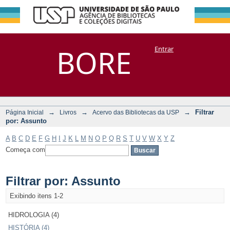
Filtrar por:
Repositório
BORE
Entrar
DSpace/Manakin + Corisco
Assunto
→
→
→
Filtrar
Página Inicial
Livros
Acervo das Bibliotecas da USP
por: Assunto
A
B
C
D
E
F
G
H
I
J
K
L
M
N
O
P
Q
R
S
T
U
V
W
X
Y
Z
Começa com
Filtrar por: Assunto
Exibindo itens 1-2
HIDROLOGIA (4)
HISTÓRIA (4)