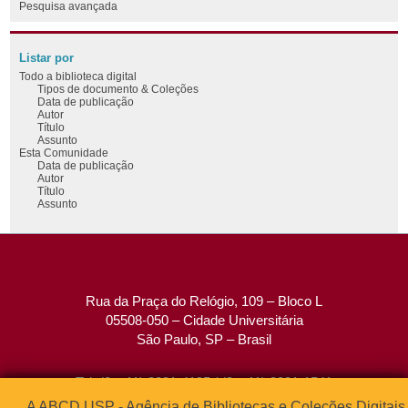
Pesquisa avançada
Listar por
Todo a biblioteca digital
Tipos de documento & Coleções
Data de publicação
Autor
Título
Assunto
Esta Comunidade
Data de publicação
Autor
Título
Assunto
Rua da Praça do Relógio, 109 – Bloco L
05508-050 – Cidade Universitária
São Paulo, SP – Brasil
Tel: (0xx11) 3091-4195 / (0xx11) 3091-1541
Fax: (0xx11) 3091-1567
A ABCD USP - Agência de Bibliotecas e Coleções Digitais