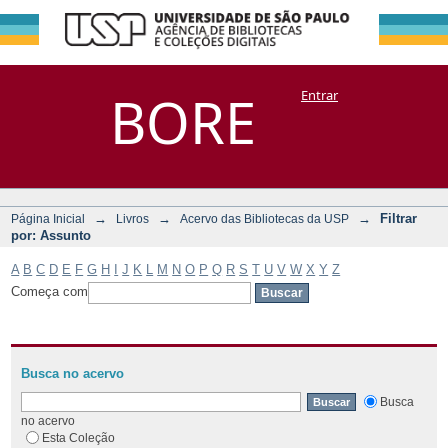
Filtrar por:
Repositório
BORE
Entrar
DSpace/Manakin + Corisco
Assunto
→
→
→
Filtrar
Página Inicial
Livros
Acervo das Bibliotecas da USP
por: Assunto
A
B
C
D
E
F
G
H
I
J
K
L
M
N
O
P
Q
R
S
T
U
V
W
X
Y
Z
Começa com
Busca no acervo
Busca
no acervo
Esta Coleção